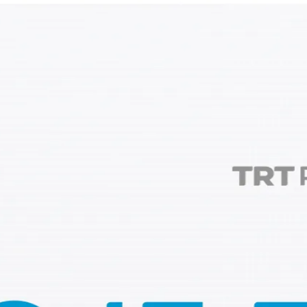
NIÃO
liderança na guerra
ntrola?