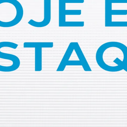
o as principais notícias de quinta-feira, 23 de janeiro.
estinianos em Jenin
liderança na guerra
ntrola?