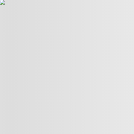
POLÍTICA
TÜRKİYE
CULTURA
REPORTAGENS
ESPECIAIS
OPINIÃO
01:23
01:23
Mais vídeos
Israel intensifica a sua guerra contra o Líbano, segundo a
ONU
Como é que Israel está a transformar a chamada “Linha
Amarela” em Gaza numa zona vermelha?
Moradores plantam arroz para protestar contra o atraso
de dois anos nas obras de uma estrada
Quatro pessoas esfaqueadas no centro de Londres
Testemunhas intervêm para impedir tentativa de assalto a
idoso num restaurante
O pai morreu enquanto se encontrava sob custódia do ICE