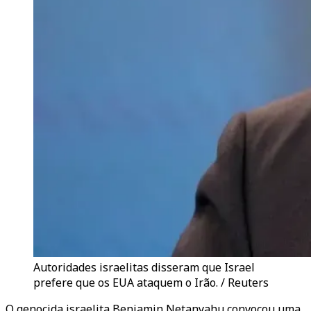
Autoridades israelitas disseram que Israel
prefere que os EUA ataquem o Irão. / Reuters
O genocida israelita Benjamin Netanyahu convocou uma