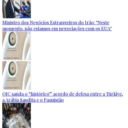
Ministro dos Negócios Estrangeiros do Irão: "Neste
momento, não estamos em negociações com os EUA"
OIC saúda o “histórico” acordo de defesa entre a Türkiye,
a Arábia Saudita e o Paquistão