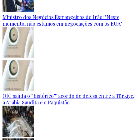
Ministro dos Negócios Estrangeiros do Irão: "Neste
momento, não estamos em negociações com os EUA"
OIC saúda o “histórico” acordo de defesa entre a Türkiye,
a Arábia Saudita e o Paquistão