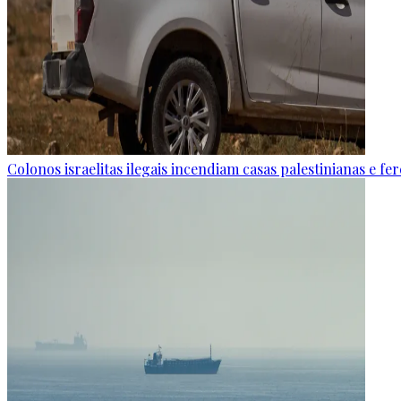
Colonos israelitas ilegais incendiam casas palestinianas e f