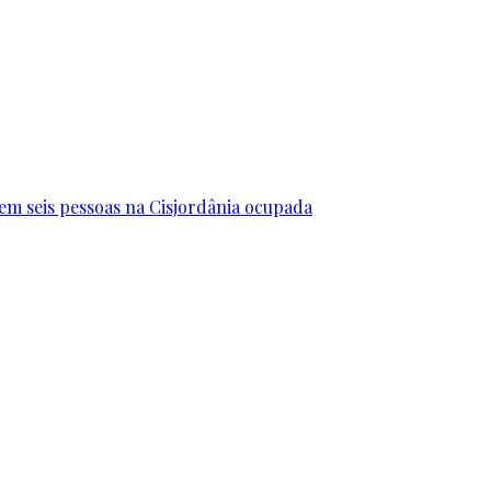
erem seis pessoas na Cisjordânia ocupada