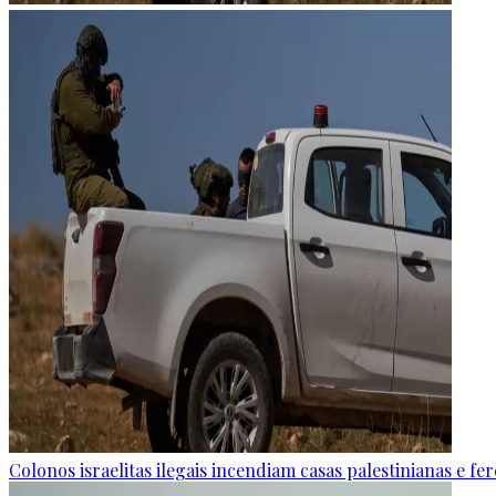
Colonos israelitas ilegais incendiam casas palestinianas e f