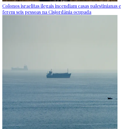
Colonos israelitas ilegais incendiam casas palestinianas e
ferem seis pessoas na Cisjordânia ocupada