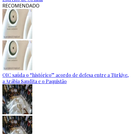
RECOMENDADO
OIC saúda o “histórico” acordo de defesa entre a Türkiye,
a Arábia Saudita e o Paquistão