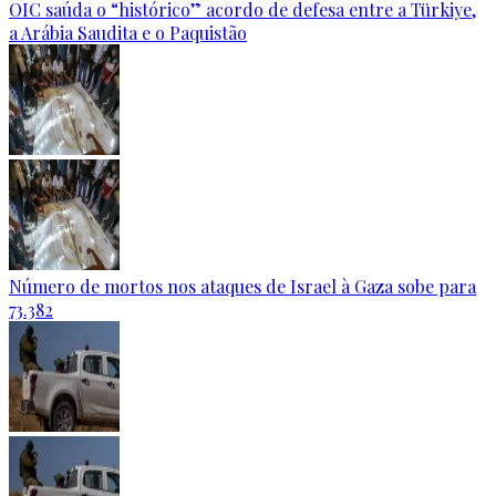
OIC saúda o “histórico” acordo de defesa entre a Türkiye,
a Arábia Saudita e o Paquistão
Número de mortos nos ataques de Israel à Gaza sobe para
73.382