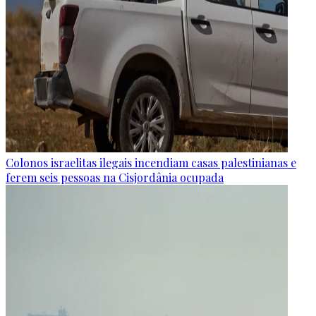
Colonos israelitas ilegais incendiam casas palestinianas e
ferem seis pessoas na Cisjordânia ocupada