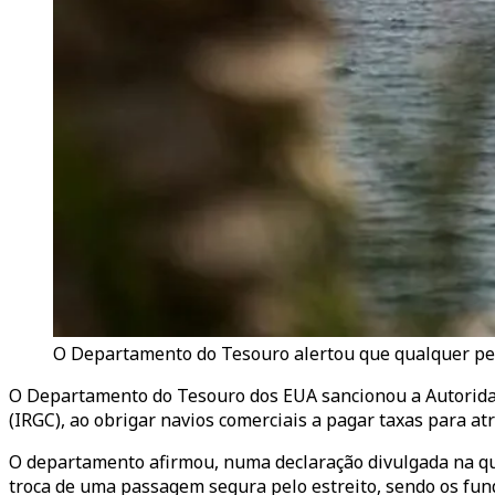
O Departamento do Tesouro alertou que qualquer pess
O Departamento do Tesouro dos EUA sancionou a Autoridade
(IRGC), ao obrigar navios comerciais a pagar taxas para at
O departamento afirmou, numa declaração divulgada na qua
troca de uma passagem segura pelo estreito, sendo os fun