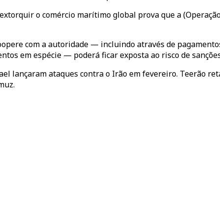
e extorquir o comércio marítimo global prova que a (Operaç
oopere com a autoridade — incluindo através de pagamentos
entos em espécie — poderá ficar exposta ao risco de sançõe
el lançaram ataques contra o Irão em fevereiro. Teerão reta
muz.