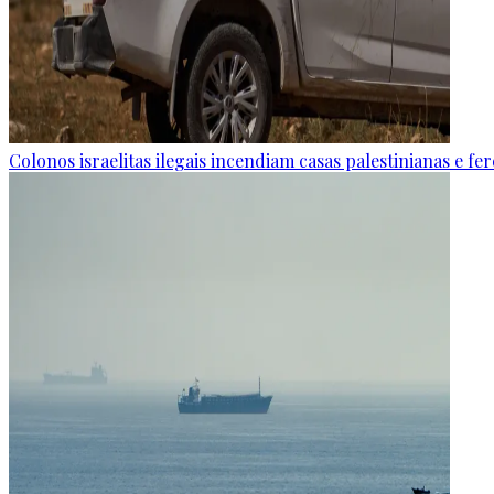
Colonos israelitas ilegais incendiam casas palestinianas e f