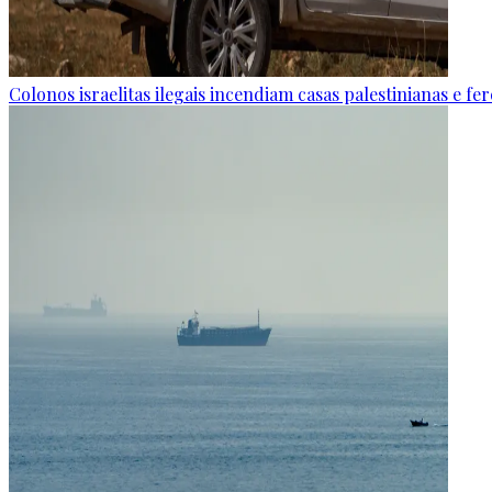
Colonos israelitas ilegais incendiam casas palestinianas e f