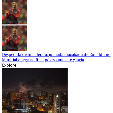
Despedida de uma lenda: jornada inacabada de Ronaldo no
Mundial chega ao fim após 20 anos de glória
Explore