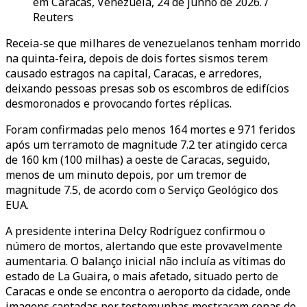
em Caracas, Venezuela, 24 de junho de 2026. /
Reuters
Receia-se que milhares de venezuelanos tenham morrido
na quinta-feira, depois de dois fortes sismos terem
causado estragos na capital, Caracas, e arredores,
deixando pessoas presas sob os escombros de edifícios
desmoronados e provocando fortes réplicas.
Foram confirmadas pelo menos 164 mortes e 971 feridos
após um terramoto de magnitude 7.2 ter atingido cerca
de 160 km (100 milhas) a oeste de Caracas, seguido,
menos de um minuto depois, por um tremor de
magnitude 7.5, de acordo com o Serviço Geológico dos
EUA.
A presidente interina Delcy Rodríguez confirmou o
número de mortos, alertando que este provavelmente
aumentaria. O balanço inicial não incluía as vítimas do
estado de La Guaira, o mais afetado, situado perto de
Caracas e onde se encontra o aeroporto da cidade, onde
imagens captadas por testemunhas mostraram cenas de