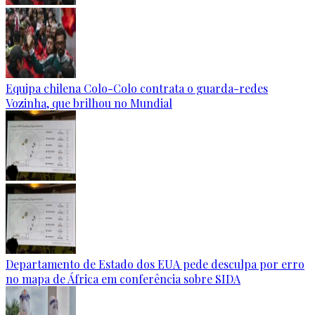
Equipa chilena Colo-Colo contrata o guarda-redes
Vozinha, que brilhou no Mundial
Departamento de Estado dos EUA pede desculpa por erro
no mapa de África em conferência sobre SIDA