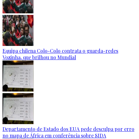
Equipa chilena Colo-Colo contrata o guarda-redes
Vozinha, que brilhou no Mundial
Departamento de Estado dos EUA pede desculpa por erro
no mapa de África em conferência sobre SIDA