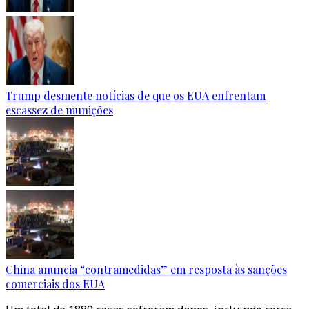
Trump desmente notícias de que os EUA enfrentam
escassez de munições
China anuncia “contramedidas” em resposta às sanções
comerciais dos EUA