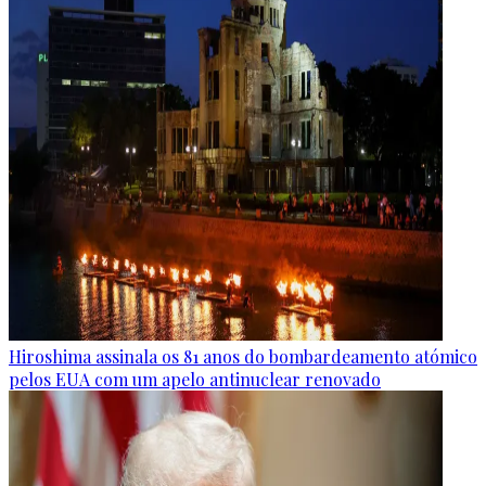
Hiroshima assinala os 81 anos do bombardeamento atómico
pelos EUA com um apelo antinuclear renovado