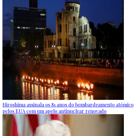
Hiroshima assinala os 81 anos do bombardeamento atómico
pelos EUA com um apelo antinuclear renovado