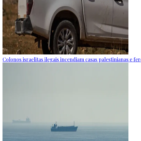
Colonos israelitas ilegais incendiam casas palestinianas e f