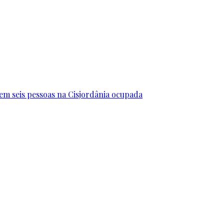
erem seis pessoas na Cisjordânia ocupada