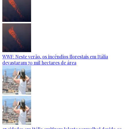
WWF: Neste verão, os incêndios florestais em Itália
devastaram 70 mil hectares de área