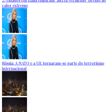
27 cidades em Itália emitiram "alerta vermelho" devido ao
calor extremo
Rússia: A NATO e a UE tornaram-se parte do terrorismo
internacional