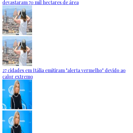
devastaram 70 mil hectares de área
27 cidades em Itália emitiram "alerta vermelho" devido ao
calor extremo