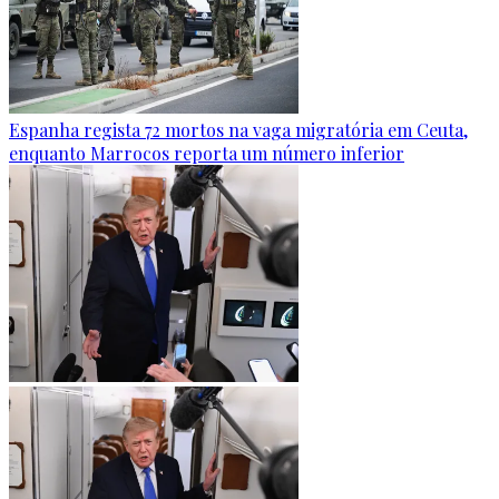
Espanha regista 72 mortos na vaga migratória em Ceuta,
enquanto Marrocos reporta um número inferior