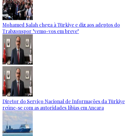
Mohamed Salah chega à Türkiye e diz aos adeptos do
Trabzonspor "vemo-vos em breve"
Diretor do Serviço Nacional de Informações da Türkiye
reúne-se com as autoridades líbias em Ancara