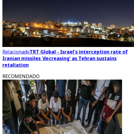
Relacionado
TRT Global - Israel's interception rate of
Iranian missiles 'decreasing' as Tehran sustains
retaliation
RECOMENDADO