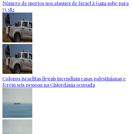
Número de mortos nos ataques de Israel à Gaza sobe para
73.382
Colonos israelitas ilegais incendiam casas palestinianas e
ferem seis pessoas na Cisjordânia ocupada