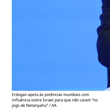
Erdogan apela às potências mundiais com
influência sobre Israel para que não caiam “no
jogo de Netanyahu” / AA