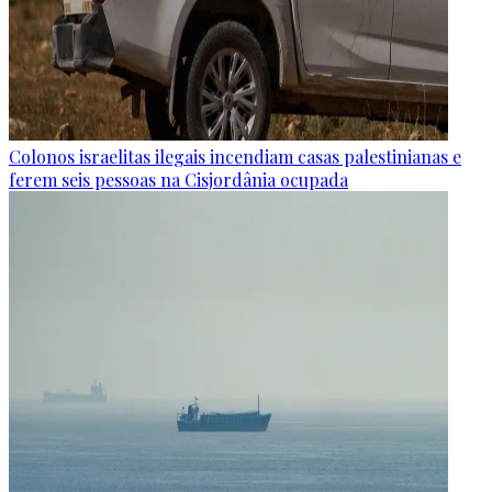
Colonos israelitas ilegais incendiam casas palestinianas e
ferem seis pessoas na Cisjordânia ocupada