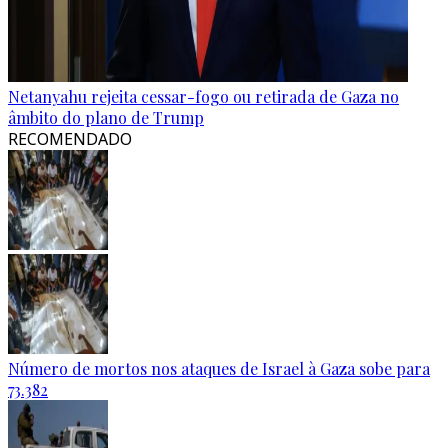
Netanyahu rejeita cessar-fogo ou retirada de Gaza no
âmbito do plano de Trump
RECOMENDADO
Número de mortos nos ataques de Israel à Gaza sobe para
73.382