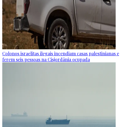
Colonos israelitas ilegais incendiam casas palestinianas e
ferem seis pessoas na Cisjordânia ocupada