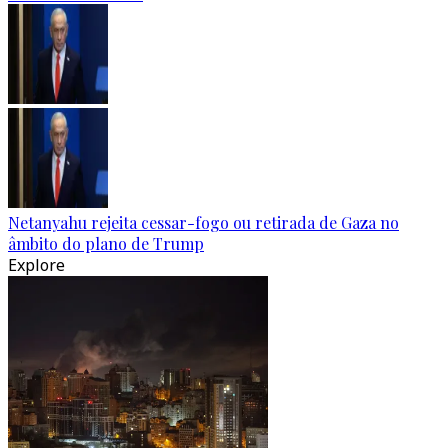
Netanyahu rejeita cessar-fogo ou retirada de Gaza no
âmbito do plano de Trump
Explore