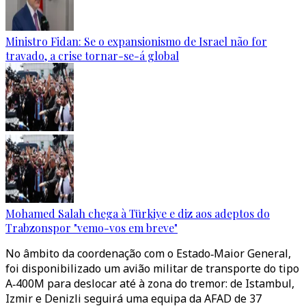
Ministro Fidan: Se o expansionismo de Israel não for
travado, a crise tornar-se-á global
Mohamed Salah chega à Türkiye e diz aos adeptos do
Trabzonspor "vemo-vos em breve"
No âmbito da coordenação com o Estado‑Maior General,
foi disponibilizado um avião militar de transporte do tipo
A‑400M para deslocar até à zona do tremor: de Istambul,
Izmir e Denizli seguirá uma equipa da AFAD de 37