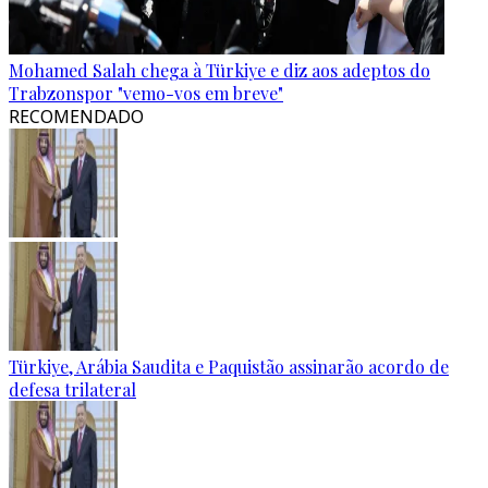
Mohamed Salah chega à Türkiye e diz aos adeptos do
Trabzonspor "vemo-vos em breve"
RECOMENDADO
Türkiye, Arábia Saudita e Paquistão assinarão acordo de
defesa trilateral