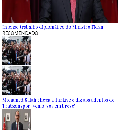
Intenso trabalho diplomático do Ministro Fidan
RECOMENDADO
Mohamed Salah chega à Türkiye e diz aos adeptos do
Trabzonspor "vemo-vos em breve"