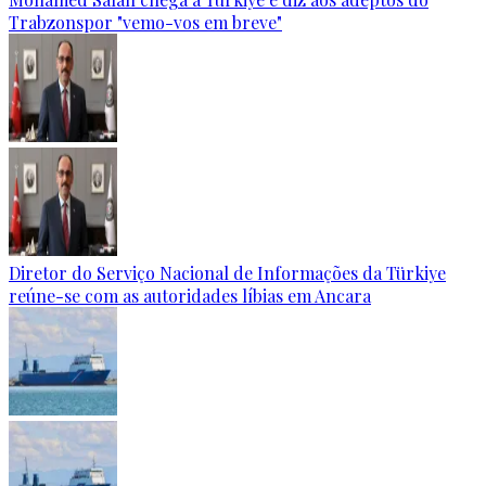
Trabzonspor "vemo-vos em breve"
Diretor do Serviço Nacional de Informações da Türkiye
reúne-se com as autoridades líbias em Ancara