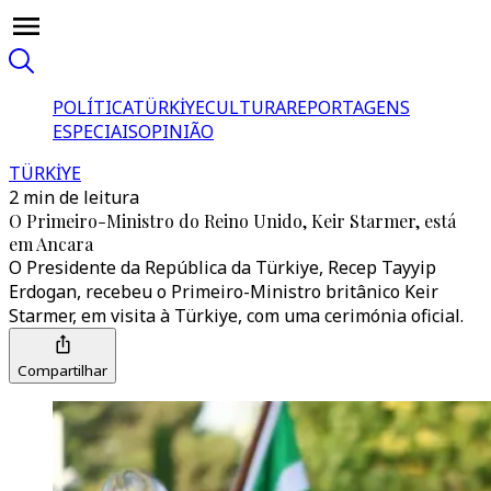
POLÍTICA
TÜRKİYE
CULTURA
REPORTAGENS
ESPECIAIS
OPINIÃO
TÜRKİYE
2 min de leitura
O Primeiro-Ministro do Reino Unido, Keir Starmer, está
em Ancara
O Presidente da República da Türkiye, Recep Tayyip
Erdogan, recebeu o Primeiro-Ministro britânico Keir
Starmer, em visita à Türkiye, com uma cerimónia oficial.
Compartilhar