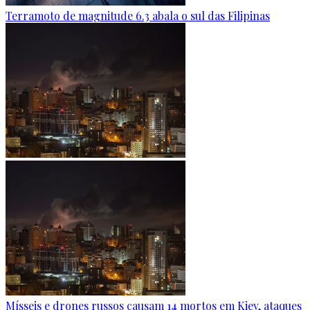
Terramoto de magnitude 6.3 abala o sul das Filipinas
Mísseis e drones russos causam 14 mortos em Kiev, ataques