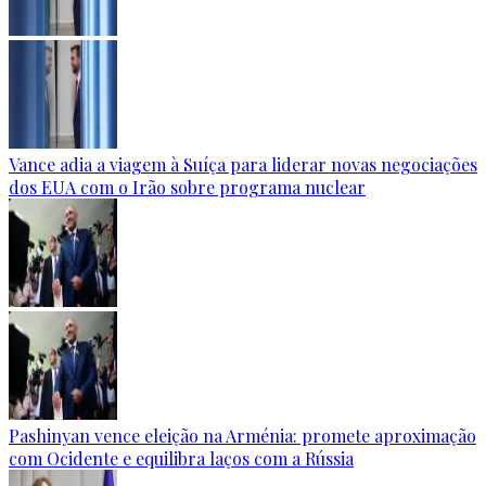
Vance adia a viagem à Suíça para liderar novas negociações
dos EUA com o Irão sobre programa nuclear
Pashinyan vence eleição na Arménia: promete aproximação
com Ocidente e equilibra laços com a Rússia