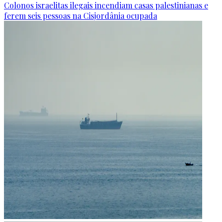
Colonos israelitas ilegais incendiam casas palestinianas e
ferem seis pessoas na Cisjordânia ocupada