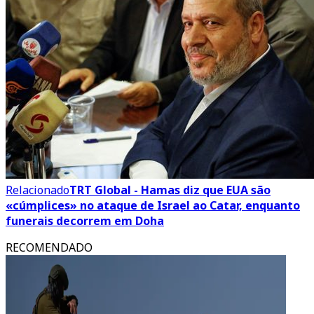
Relacionado
TRT Global - Hamas diz que EUA são
«cúmplices» no ataque de Israel ao Catar, enquanto
funerais decorrem em Doha
RECOMENDADO