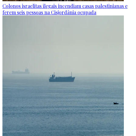
Colonos israelitas ilegais incendiam casas palestinianas e
ferem seis pessoas na Cisjordânia ocupada