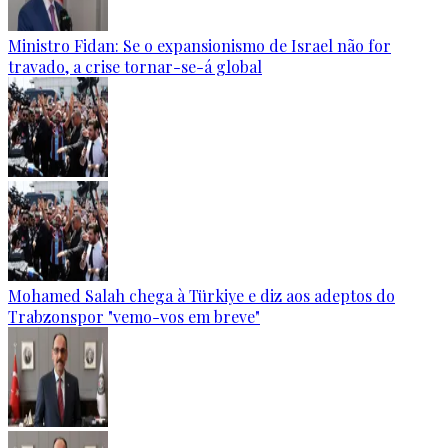
Ministro Fidan: Se o expansionismo de Israel não for
travado, a crise tornar-se-á global
Mohamed Salah chega à Türkiye e diz aos adeptos do
Trabzonspor "vemo-vos em breve"