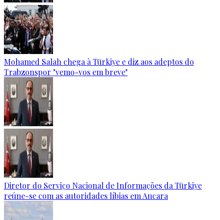
Mohamed Salah chega à Türkiye e diz aos adeptos do
Trabzonspor "vemo-vos em breve"
Diretor do Serviço Nacional de Informações da Türkiye
reúne-se com as autoridades líbias em Ancara