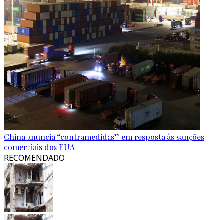
China anuncia “contramedidas” em resposta às sanções
comerciais dos EUA
RECOMENDADO