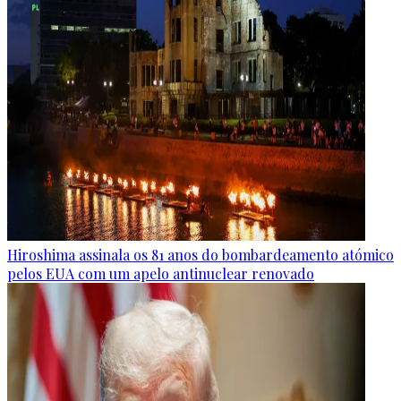
Hiroshima assinala os 81 anos do bombardeamento atómico
pelos EUA com um apelo antinuclear renovado