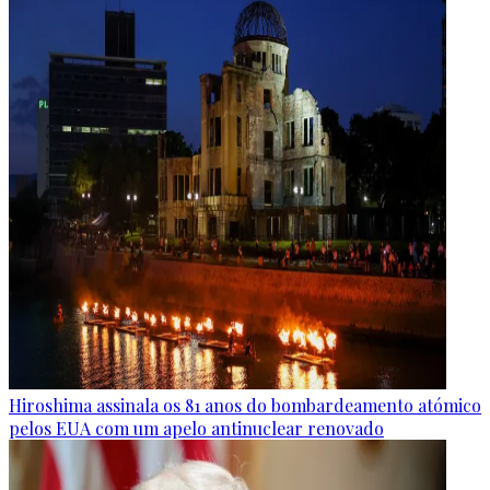
Hiroshima assinala os 81 anos do bombardeamento atómico
pelos EUA com um apelo antinuclear renovado