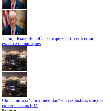
Trump desmente notícias de que os EUA enfrentam
escassez de munições
China anuncia “contramedidas” em resposta às sanções
comerciais dos EUA
Explore