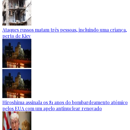
Ataques russos matam três pessoas, incluindo uma criança,
perto de Kiev
Hiroshima assinala os 81 anos do bombardeamento atómico
pelos EUA com um apelo antinuclear renovado