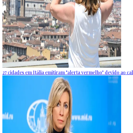
27 cidades em Itália emitiram "alerta vermelho" devido ao c