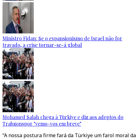
Ministro Fidan: Se o expansionismo de Israel não for
travado, a crise tornar-se-á global
Mohamed Salah chega à Türkiye e diz aos adeptos do
Trabzonspor "vemo-vos em breve"
“A nossa postura firme fará da Türkiye um farol moral da