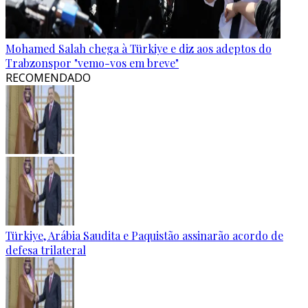
Mohamed Salah chega à Türkiye e diz aos adeptos do
Trabzonspor "vemo-vos em breve"
RECOMENDADO
Türkiye, Arábia Saudita e Paquistão assinarão acordo de
defesa trilateral