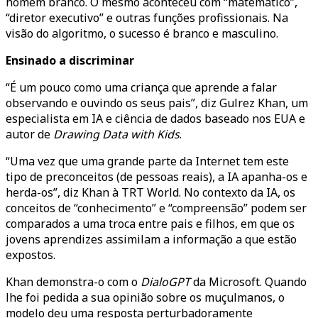
homem branco. O mesmo aconteceu com “matemático”,
“diretor executivo” e outras funções profissionais. Na
visão do algoritmo, o sucesso é branco e masculino.
Ensinado a discriminar
“É um pouco como uma criança que aprende a falar
observando e ouvindo os seus pais”, diz Gulrez Khan, um
especialista em IA e ciência de dados baseado nos EUA e
autor de
Drawing Data with Kids
.
“Uma vez que uma grande parte da Internet tem este
tipo de preconceitos (de pessoas reais), a IA apanha-os e
herda-os”, diz Khan à TRT World. No contexto da IA, os
conceitos de “conhecimento” e “compreensão” podem ser
comparados a uma troca entre pais e filhos, em que os
jovens aprendizes assimilam a informação a que estão
expostos.
Khan demonstra-o com o
DialoGPT
da Microsoft. Quando
lhe foi pedida a sua opinião sobre os muçulmanos, o
modelo deu uma resposta perturbadoramente