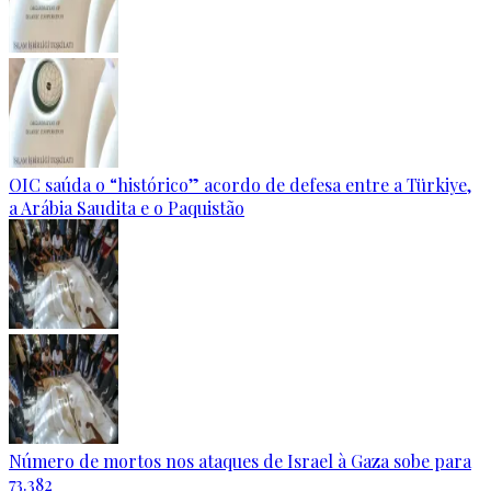
OIC saúda o “histórico” acordo de defesa entre a Türkiye,
a Arábia Saudita e o Paquistão
Número de mortos nos ataques de Israel à Gaza sobe para
73.382