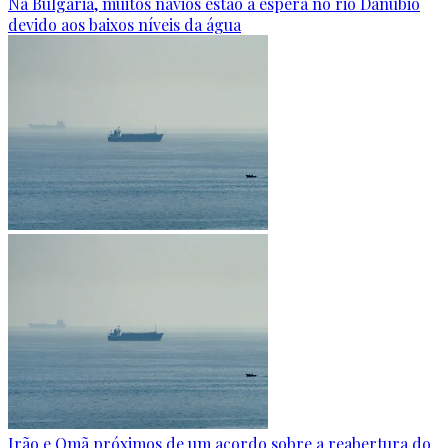
Na Bulgária, muitos navios estão à espera no rio Danúbio
devido aos baixos níveis da água
Irão e Omã próximos de um acordo sobre a reabertura do