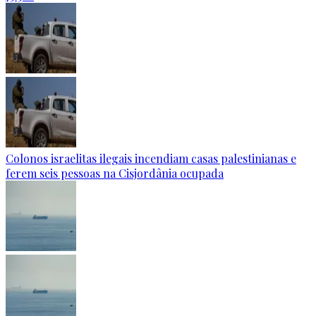
Colonos israelitas ilegais incendiam casas palestinianas e
ferem seis pessoas na Cisjordânia ocupada