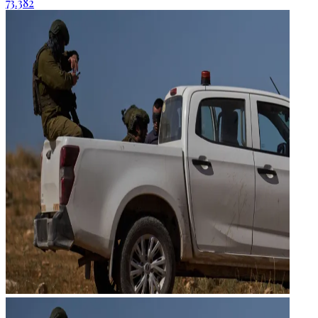
73.382