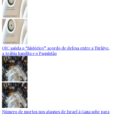
OIC saúda o “histórico” acordo de defesa entre a Türkiye,
a Arábia Saudita e o Paquistão
Número de mortos nos ataques de Israel à Gaza sobe para