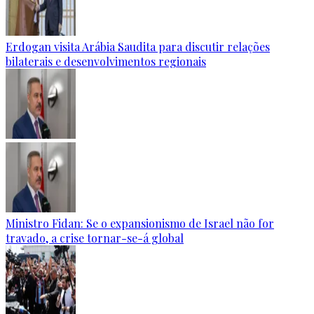
Erdogan visita Arábia Saudita para discutir relações
bilaterais e desenvolvimentos regionais
Ministro Fidan: Se o expansionismo de Israel não for
travado, a crise tornar-se-á global