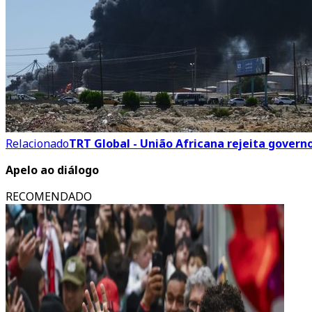
Relacionado
TRT Global - União Africana rejeita govern
Apelo ao diálogo
RECOMENDADO