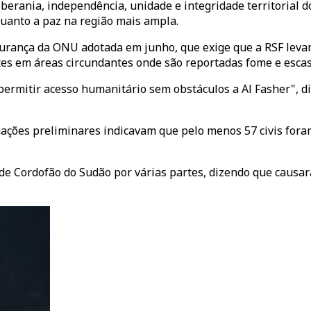
erania, independência, unidade e integridade territorial 
quanto a paz na região mais ampla.
ança da ONU adotada em junho, que exige que a RSF levante
s em áreas circundantes onde são reportadas fome e escas
rmitir acesso humanitário sem obstáculos a Al Fasher", di
ções preliminares indicavam que pelo menos 57 civis fora
e Cordofão do Sudão por várias partes, dizendo que causa