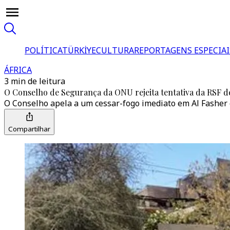
POLÍTICA
TÜRKİYE
CULTURA
REPORTAGENS ESPECIAI
ÁFRICA
3 min de leitura
O Conselho de Segurança da ONU rejeita tentativa da RSF de
O Conselho apela a um cessar-fogo imediato em Al Fasher e
Compartilhar