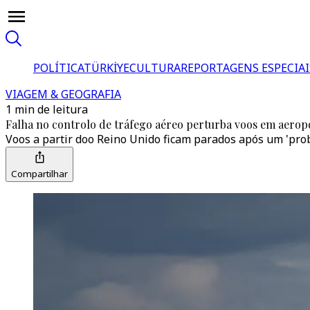
POLÍTICA
TÜRKİYE
CULTURA
REPORTAGENS ESPECIAI
VIAGEM & GEOGRAFIA
1 min de leitura
Falha no controlo de tráfego aéreo perturba voos em aerop
Voos a partir doo Reino Unido ficam parados após um 'prob
Compartilhar