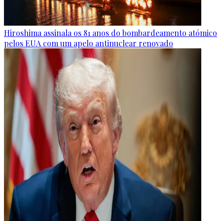
Hiroshima assinala os 81 anos do bombardeamento atómico
pelos EUA com um apelo antinuclear renovado