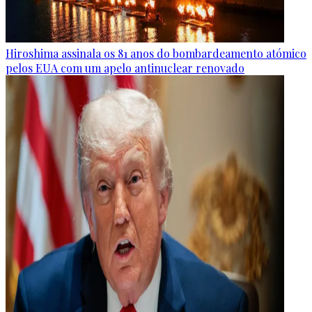
Hiroshima assinala os 81 anos do bombardeamento atómico
pelos EUA com um apelo antinuclear renovado