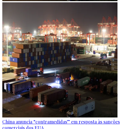
China anuncia “contramedidas” em resposta às sanções
comerciais dos EUA