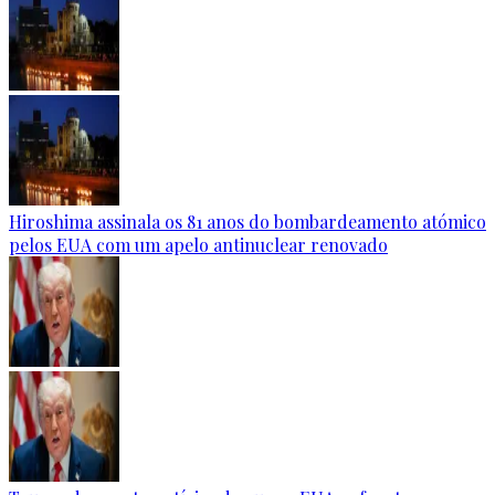
Hiroshima assinala os 81 anos do bombardeamento atómico
pelos EUA com um apelo antinuclear renovado