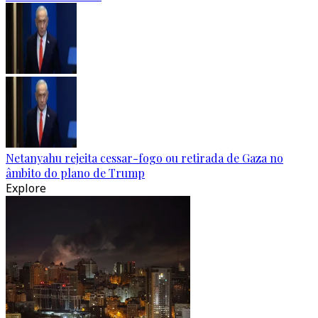
Netanyahu rejeita cessar-fogo ou retirada de Gaza no
âmbito do plano de Trump
Explore