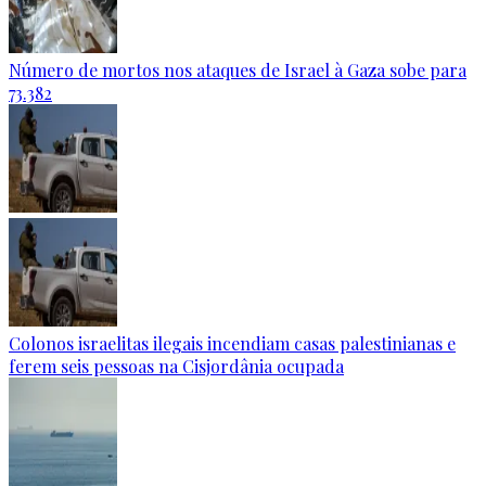
Número de mortos nos ataques de Israel à Gaza sobe para
73.382
Colonos israelitas ilegais incendiam casas palestinianas e
ferem seis pessoas na Cisjordânia ocupada