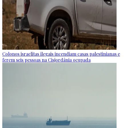
Colonos israelitas ilegais incendiam casas palestinianas e
ferem seis pessoas na Cisjordânia ocupada