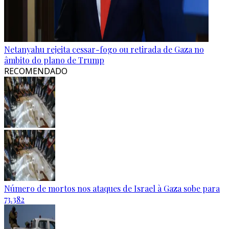
Netanyahu rejeita cessar-fogo ou retirada de Gaza no
âmbito do plano de Trump
RECOMENDADO
Número de mortos nos ataques de Israel à Gaza sobe para
73.382