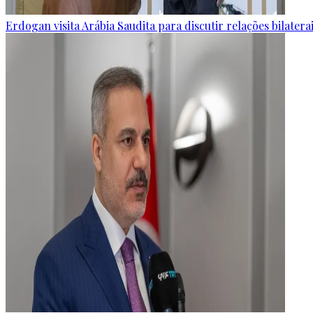
Erdogan visita Arábia Saudita para discutir relações bilater