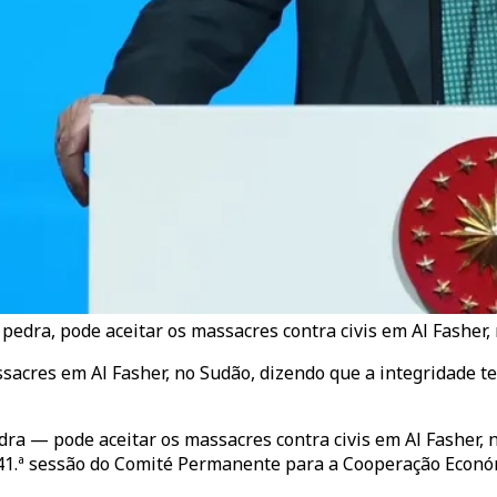
dra, pode aceitar os massacres contra civis em Al Fasher, n
cres em Al Fasher, no Sudão, dizendo que a integridade ter
 — pode aceitar os massacres contra civis em Al Fasher, no
da 41.ª sessão do Comité Permanente para a Cooperação Eco