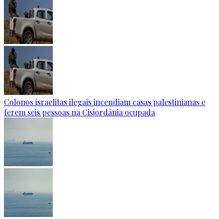
Colonos israelitas ilegais incendiam casas palestinianas e
ferem seis pessoas na Cisjordânia ocupada