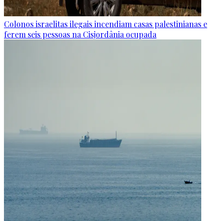
Colonos israelitas ilegais incendiam casas palestinianas e
ferem seis pessoas na Cisjordânia ocupada