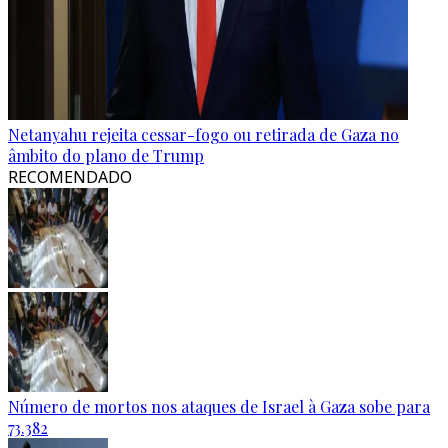
Netanyahu rejeita cessar-fogo ou retirada de Gaza no
âmbito do plano de Trump
RECOMENDADO
Número de mortos nos ataques de Israel à Gaza sobe para
73.382