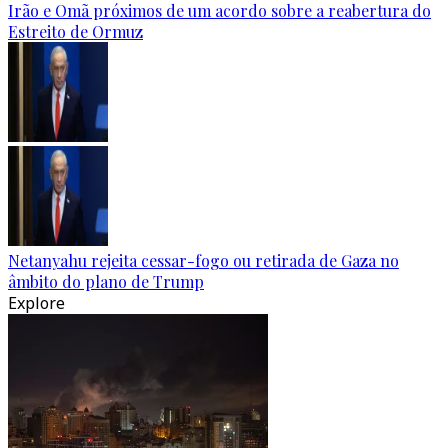
Irão e Omã próximos de um acordo sobre a reabertura do
Estreito de Ormuz
Netanyahu rejeita cessar-fogo ou retirada de Gaza no
âmbito do plano de Trump
Explore