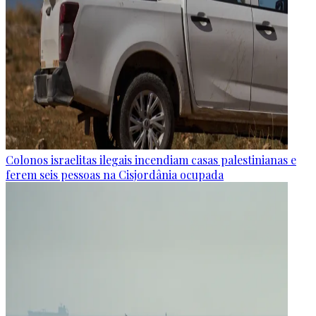
Colonos israelitas ilegais incendiam casas palestinianas e
ferem seis pessoas na Cisjordânia ocupada