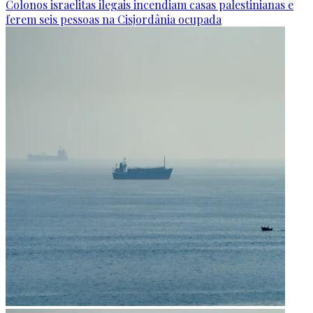
Colonos israelitas ilegais incendiam casas palestinianas e
ferem seis pessoas na Cisjordânia ocupada