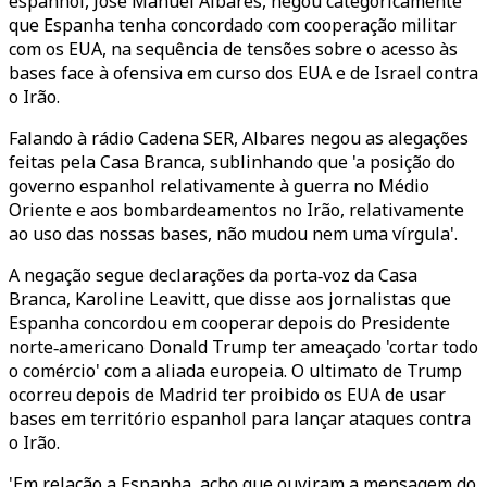
espanhol, José Manuel Albares, negou categoricamente
que Espanha tenha concordado com cooperação militar
com os EUA, na sequência de tensões sobre o acesso às
bases face à ofensiva em curso dos EUA e de Israel contra
o Irão.
Falando à rádio Cadena SER, Albares negou as alegações
feitas pela Casa Branca, sublinhando que 'a posição do
governo espanhol relativamente à guerra no Médio
Oriente e aos bombardeamentos no Irão, relativamente
ao uso das nossas bases, não mudou nem uma vírgula'.
A negação segue declarações da porta‑voz da Casa
Branca, Karoline Leavitt, que disse aos jornalistas que
Espanha concordou em cooperar depois do Presidente
norte‑americano Donald Trump ter ameaçado 'cortar todo
o comércio' com a aliada europeia. O ultimato de Trump
ocorreu depois de Madrid ter proibido os EUA de usar
bases em território espanhol para lançar ataques contra
o Irão.
'Em relação a Espanha, acho que ouviram a mensagem do