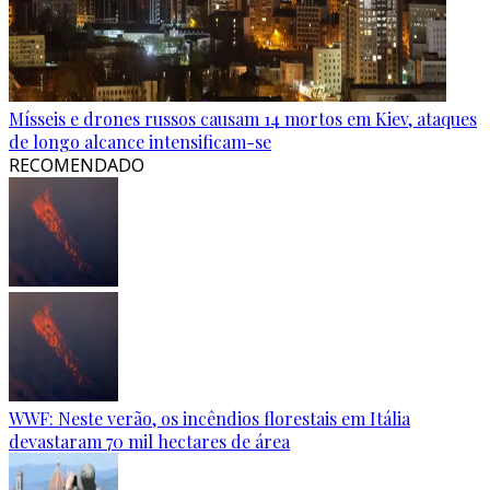
Mísseis e drones russos causam 14 mortos em Kiev, ataques
de longo alcance intensificam-se
RECOMENDADO
WWF: Neste verão, os incêndios florestais em Itália
devastaram 70 mil hectares de área