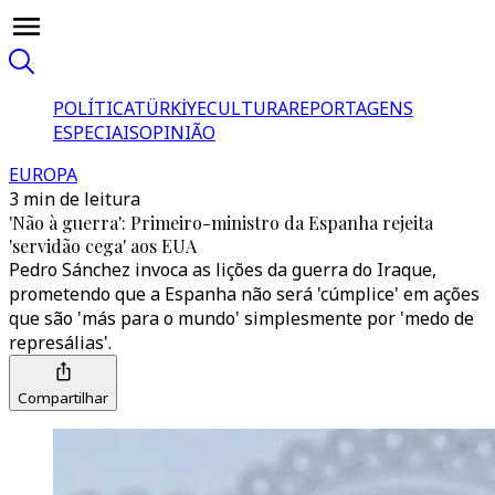
POLÍTICA
TÜRKİYE
CULTURA
REPORTAGENS
ESPECIAIS
OPINIÃO
EUROPA
3 min de leitura
'Não à guerra': Primeiro-ministro da Espanha rejeita
'servidão cega' aos EUA
Pedro Sánchez invoca as lições da guerra do Iraque,
prometendo que a Espanha não será 'cúmplice' em ações
que são 'más para o mundo' simplesmente por 'medo de
represálias'.
Compartilhar