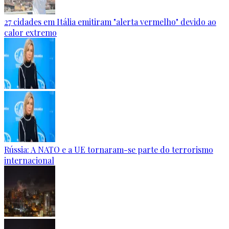
27 cidades em Itália emitiram "alerta vermelho" devido ao
calor extremo
Rússia: A NATO e a UE tornaram-se parte do terrorismo
internacional