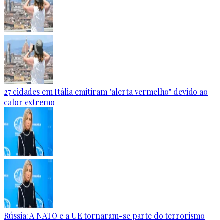
27 cidades em Itália emitiram "alerta vermelho" devido ao
calor extremo
Rússia: A NATO e a UE tornaram-se parte do terrorismo