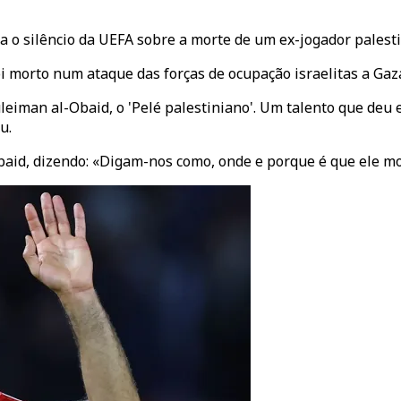
a o silêncio da UEFA sobre a morte de um ex-jogador palest
oi morto num ataque das forças de ocupação israelitas a G
eiman al-Obaid, o 'Pelé palestiniano'. Um talento que de
u.
baid, dizendo: «Digam-nos como, onde e porque é que ele m