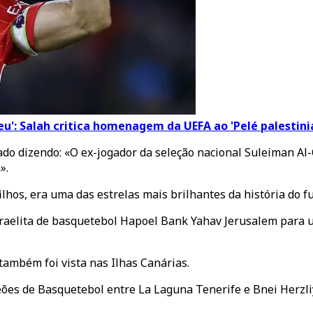
u': Salah critica homenagem da UEFA ao 'Pelé palestini
do dizendo: «O ex-jogador da seleção nacional Suleiman Al-
».
ilhos, era uma das estrelas mais brilhantes da história do f
sraelita de basquetebol Hapoel Bank Yahav Jerusalem para us
ambém foi vista nas Ilhas Canárias.
peões de Basquetebol entre La Laguna Tenerife e Bnei Herzli