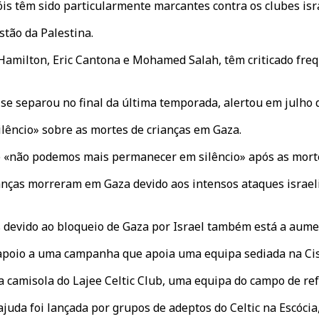
is têm sido particularmente marcantes contra os clubes isra
tão da Palestina.
amilton, Eric Cantona e Mohamed Salah, têm criticado freq
se separou no final da última temporada, alertou em julho q
êncio» sobre as mortes de crianças em Gaza.
«não podemos mais permanecer em silêncio» após as mortes
anças morreram em Gaza devido aos intensos ataques israel
 devido ao bloqueio de Gaza por Israel também está a aumen
 apoio a uma campanha que apoia uma equipa sediada na Cis
 camisola do Lajee Celtic Club, uma equipa do campo de ref
uda foi lançada por grupos de adeptos do Celtic na Escócia