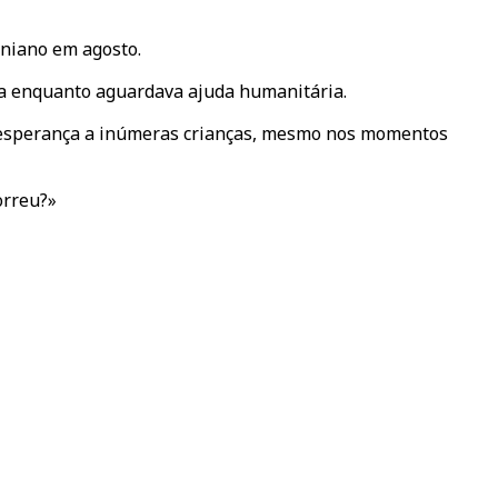
iniano em agosto.
aza enquanto aguardava ajuda humanitária.
u esperança a inúmeras crianças, mesmo nos momentos
orreu?»