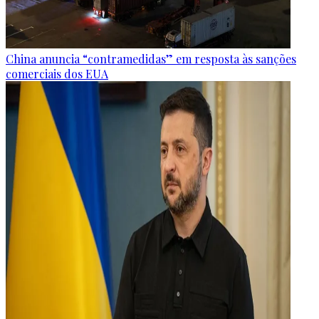
China anuncia “contramedidas” em resposta às sanções
comerciais dos EUA