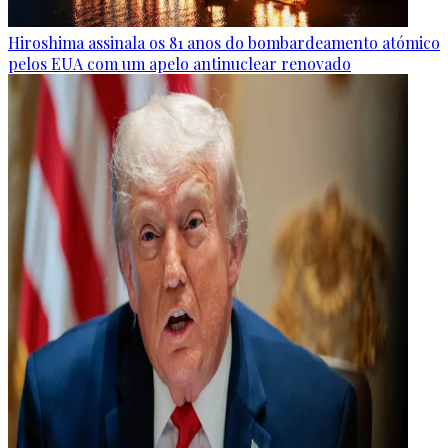
Hiroshima assinala os 81 anos do bombardeamento atómico
pelos EUA com um apelo antinuclear renovado