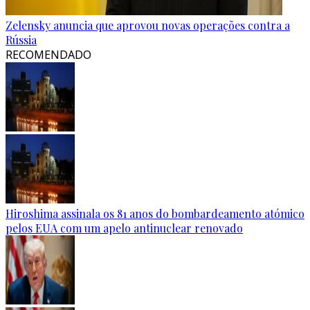
Zelensky anuncia que aprovou novas operações contra a
Rússia
RECOMENDADO
Hiroshima assinala os 81 anos do bombardeamento atómico
pelos EUA com um apelo antinuclear renovado