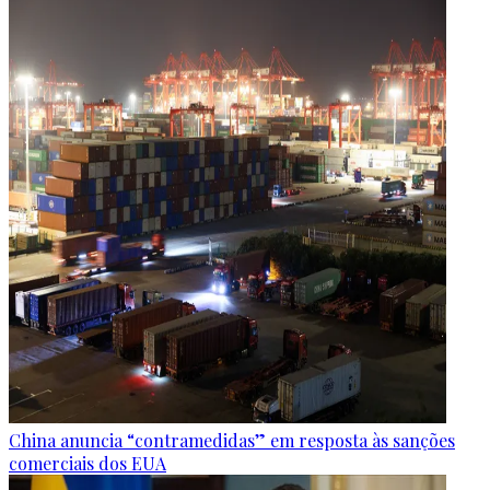
China anuncia “contramedidas” em resposta às sanções
comerciais dos EUA