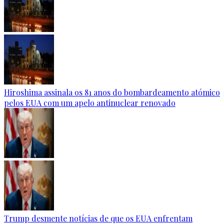
Hiroshima assinala os 81 anos do bombardeamento atómico
pelos EUA com um apelo antinuclear renovado
Trump desmente notícias de que os EUA enfrentam