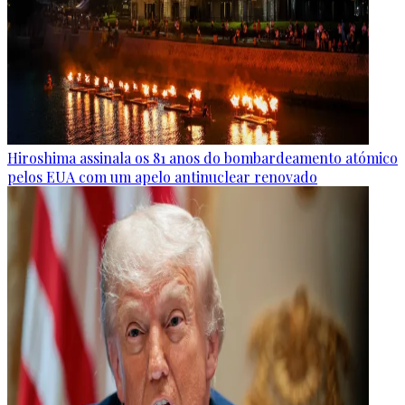
Hiroshima assinala os 81 anos do bombardeamento atómico
pelos EUA com um apelo antinuclear renovado