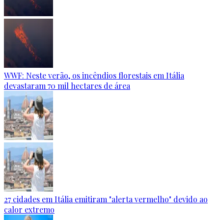
WWF: Neste verão, os incêndios florestais em Itália
devastaram 70 mil hectares de área
27 cidades em Itália emitiram "alerta vermelho" devido ao
calor extremo