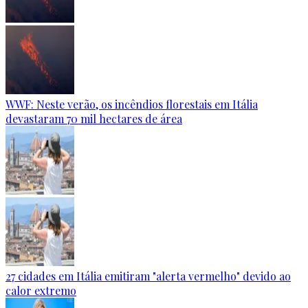
WWF: Neste verão, os incêndios florestais em Itália
devastaram 70 mil hectares de área
27 cidades em Itália emitiram "alerta vermelho" devido ao
calor extremo