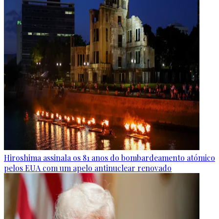
Hiroshima assinala os 81 anos do bombardeamento atómico
pelos EUA com um apelo antinuclear renovado