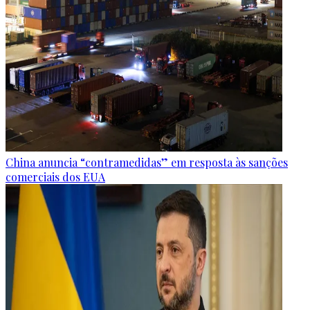
China anuncia “contramedidas” em resposta às sanções
comerciais dos EUA