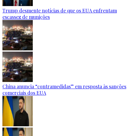
Trump desmente notícias de que os EUA enfrentam
escassez de munições
China anuncia “contramedidas” em resposta às sanções
comerciais dos EUA