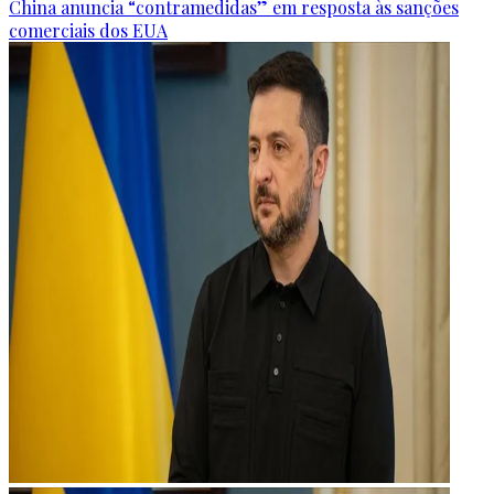
China anuncia “contramedidas” em resposta às sanções
comerciais dos EUA