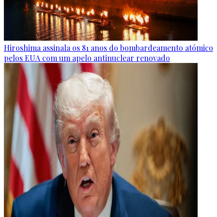
Hiroshima assinala os 81 anos do bombardeamento atómico
pelos EUA com um apelo antinuclear renovado