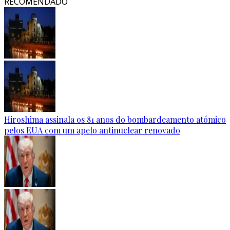
RECOMENDADO
Hiroshima assinala os 81 anos do bombardeamento atómico
pelos EUA com um apelo antinuclear renovado