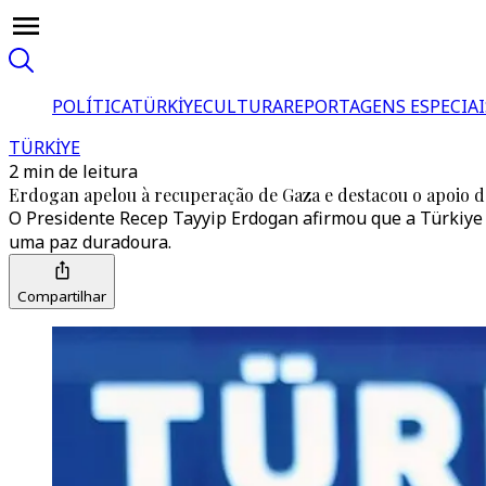
POLÍTICA
TÜRKİYE
CULTURA
REPORTAGENS ESPECIAI
TÜRKİYE
2 min de leitura
Erdogan apelou à recuperação de Gaza e destacou o apoio 
O Presidente Recep Tayyip Erdogan afirmou que a Türkiye 
uma paz duradoura.
Compartilhar