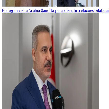
Erdogan visita Arábia Saudita para discutir relações bilater