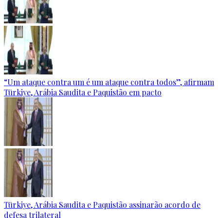
“Um ataque contra um é um ataque contra todos”, afirmam
Türkiye, Arábia Saudita e Paquistão em pacto
Türkiye, Arábia Saudita e Paquistão assinarão acordo de
defesa trilateral