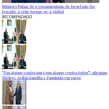
Ministro Fidan: Se o expansionismo de Israel não for
travado, a crise tornar-se-á global
RECOMENDADO
“Um ataque contra um é um ataque contra todos”, afirmam
Türkiye, Arábia Saudita e Paquistão em pacto