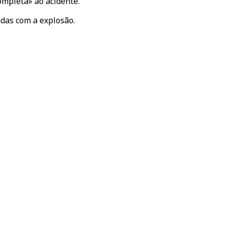
mpleta» ao acidente.
adas com a explosão.