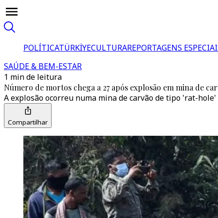
POLÍTICA
TÜRKİYE
CULTURA
REPORTAGENS ESPECIAI
SAÚDE & BEM-ESTAR
1 min de leitura
Número de mortos chega a 27 após explosão em mina de car
A explosão ocorreu numa mina de carvão de tipo 'rat-hole' na
Compartilhar