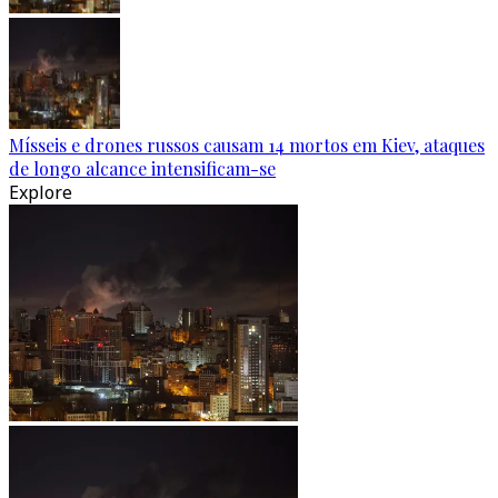
Mísseis e drones russos causam 14 mortos em Kiev, ataques
de longo alcance intensificam-se
Explore