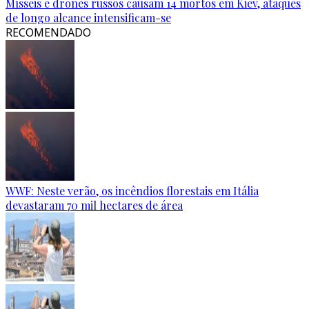
Mísseis e drones russos causam 14 mortos em Kiev, ataques
de longo alcance intensificam-se
RECOMENDADO
WWF: Neste verão, os incêndios florestais em Itália
devastaram 70 mil hectares de área