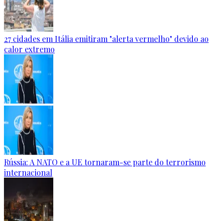
27 cidades em Itália emitiram "alerta vermelho" devido ao
calor extremo
Rússia: A NATO e a UE tornaram-se parte do terrorismo
internacional