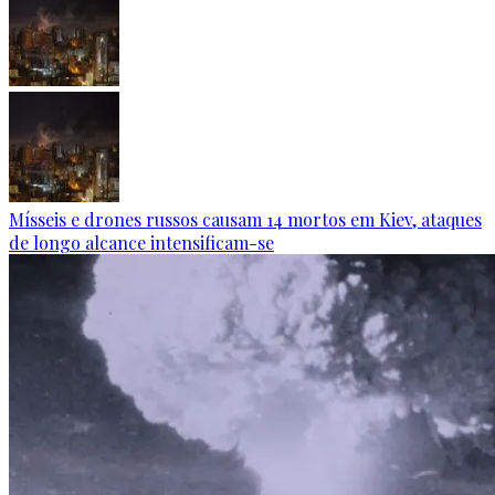
Mísseis e drones russos causam 14 mortos em Kiev, ataques
de longo alcance intensificam-se