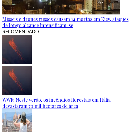
Mísseis e drones russos causam 14 mortos em Kiev, ataques
de longo alcance intensificam-se
RECOMENDADO
WWF: Neste verão, os incêndios florestais em Itália
devastaram 70 mil hectares de área