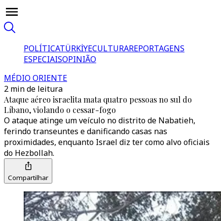
POLÍTICA
TÜRKİYE
CULTURA
REPORTAGENS
ESPECIAIS
OPINIÃO
MÉDIO ORIENTE
2 min de leitura
Ataque aéreo israelita mata quatro pessoas no sul do
Líbano, violando o cessar-fogo
O ataque atinge um veículo no distrito de Nabatieh,
ferindo transeuntes e danificando casas nas
proximidades, enquanto Israel diz ter como alvo oficiais
do Hezbollah.
Compartilhar