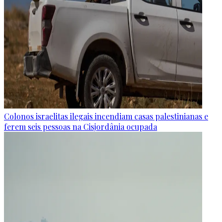
Colonos israelitas ilegais incendiam casas palestinianas e
ferem seis pessoas na Cisjordânia ocupada