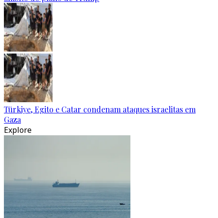
Türkiye, Egito e Catar condenam ataques israelitas em
Gaza
Explore