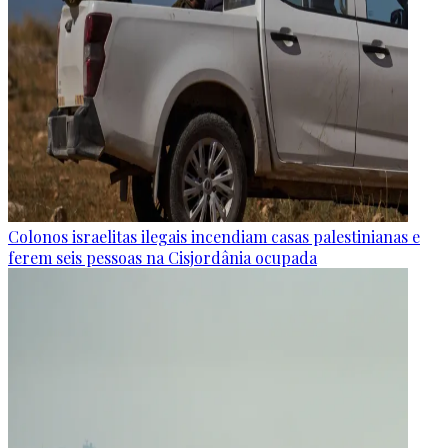
Colonos israelitas ilegais incendiam casas palestinianas e
ferem seis pessoas na Cisjordânia ocupada