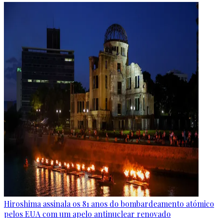
Hiroshima assinala os 81 anos do bombardeamento atómico
pelos EUA com um apelo antinuclear renovado