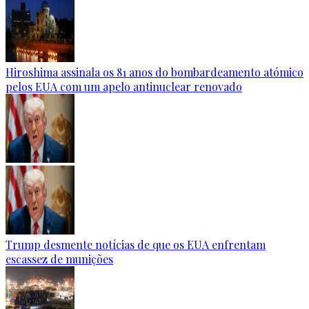
Hiroshima assinala os 81 anos do bombardeamento atómico
pelos EUA com um apelo antinuclear renovado
Trump desmente notícias de que os EUA enfrentam
escassez de munições