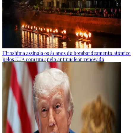
Hiroshima assinala os 81 anos do bombardeamento atómico
pelos EUA com um apelo antinuclear renovado