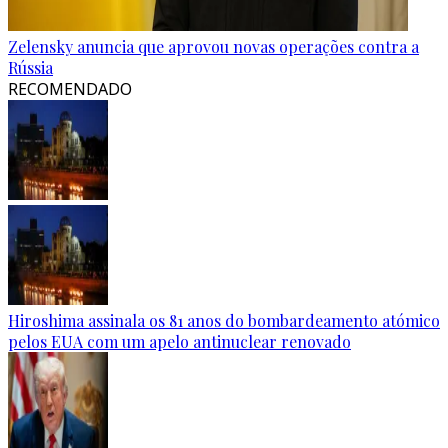
Zelensky anuncia que aprovou novas operações contra a
Rússia
RECOMENDADO
Hiroshima assinala os 81 anos do bombardeamento atómico
pelos EUA com um apelo antinuclear renovado