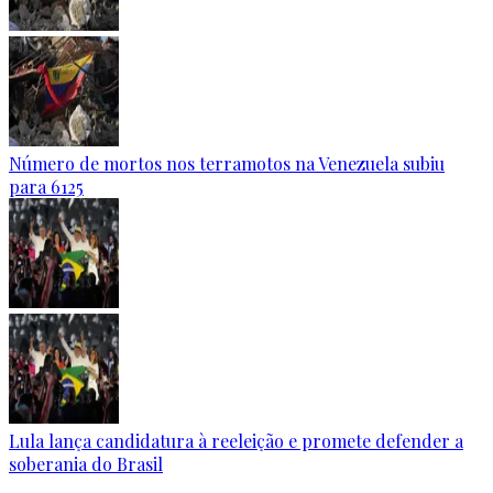
Número de mortos nos terramotos na Venezuela subiu
para 6125
Lula lança candidatura à reeleição e promete defender a
soberania do Brasil