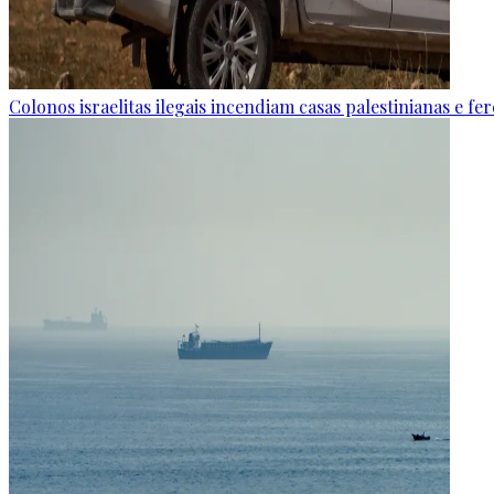
Colonos israelitas ilegais incendiam casas palestinianas e f